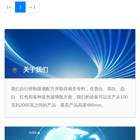
Previous
Next
1
«
1
»
1
关于我们
我们自行研制玻璃配方并取得相关专利，在普白、高白、晶
白、红色和各种蓝色玻璃瓶方面，我们的设备可以生产从100
克到2000克之间的产品，最高产品高度480mm。